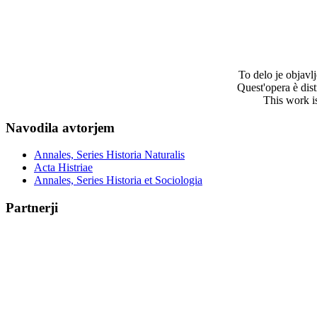
To delo je objav
Quest'opera è dis
This work i
Navodila avtorjem
Annales, Series Historia Naturalis
Acta Histriae
Annales, Series Historia et Sociologia
Partnerji