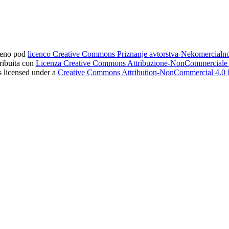
ljeno pod
licenco Creative Commons Priznanje avtorstva-Nekomercial
tribuita con
Licenza Creative Commons Attribuzione-NonCommerciale 4
s licensed under a
Creative Commons Attribution-NonCommercial 4.0 I