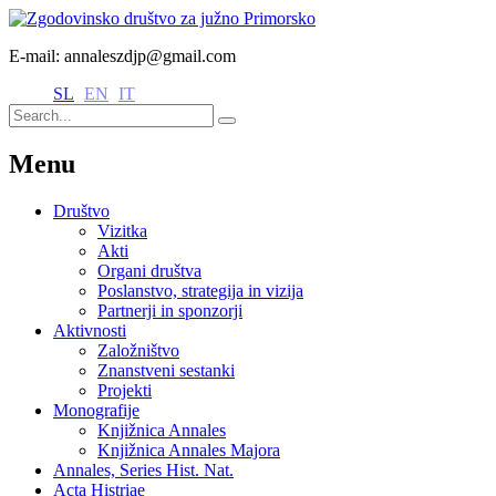
E-mail: annaleszdjp@gmail.com
SL
EN
IT
Menu
Društvo
Vizitka
Akti
Organi društva
Poslanstvo, strategija in vizija
Partnerji in sponzorji
Aktivnosti
Založništvo
Znanstveni sestanki
Projekti
Monografije
Knjižnica Annales
Knjižnica Annales Majora
Annales, Series Hist. Nat.
Acta Histriae