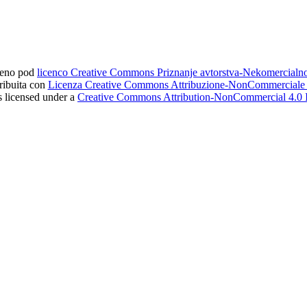
ljeno pod
licenco Creative Commons Priznanje avtorstva-Nekomercial
tribuita con
Licenza Creative Commons Attribuzione-NonCommerciale 4
s licensed under a
Creative Commons Attribution-NonCommercial 4.0 I