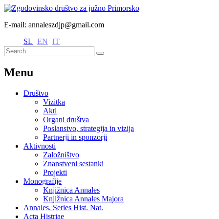
E-mail: annaleszdjp@gmail.com
SL
EN
IT
Menu
Društvo
Vizitka
Akti
Organi društva
Poslanstvo, strategija in vizija
Partnerji in sponzorji
Aktivnosti
Založništvo
Znanstveni sestanki
Projekti
Monografije
Knjižnica Annales
Knjižnica Annales Majora
Annales, Series Hist. Nat.
Acta Histriae