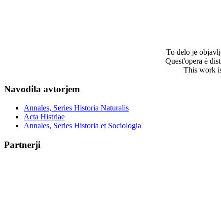
To delo je objav
Quest'opera è dis
This work i
Navodila avtorjem
Annales, Series Historia Naturalis
Acta Histriae
Annales, Series Historia et Sociologia
Partnerji