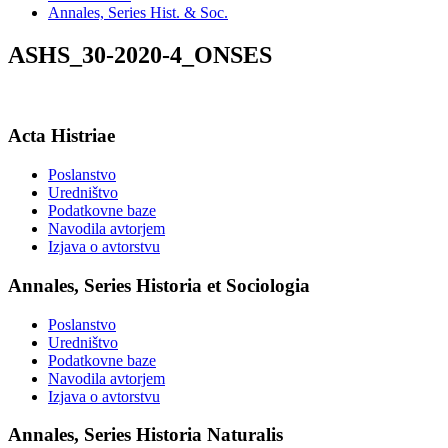
Annales, Series Hist. & Soc.
ASHS_30-2020-4_ONSES
Acta Histriae
Poslanstvo
Uredništvo
Podatkovne baze
Navodila avtorjem
Izjava o avtorstvu
Annales, Series Historia et Sociologia
Poslanstvo
Uredništvo
Podatkovne baze
Navodila avtorjem
Izjava o avtorstvu
Annales, Series Historia Naturalis