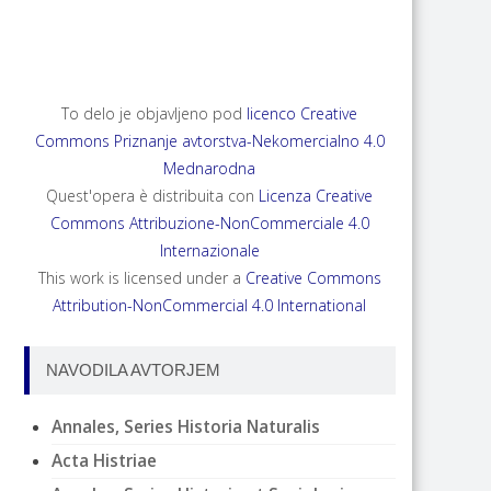
ANNALES, SERIES HISTORIA NATURALIS 35,
2025, 2
To delo je objavljeno pod
licenco Creative
Commons Priznanje avtorstva-Nekomercialno 4.0
Mednarodna
Quest'opera è distribuita con
Licenza Creative
Commons Attribuzione-NonCommerciale 4.0
Internazionale
This work is licensed under a
Creative Commons
Attribution-NonCommercial 4.0 International
NAVODILA AVTORJEM
Annales, Series Historia Naturalis
Acta Histriae