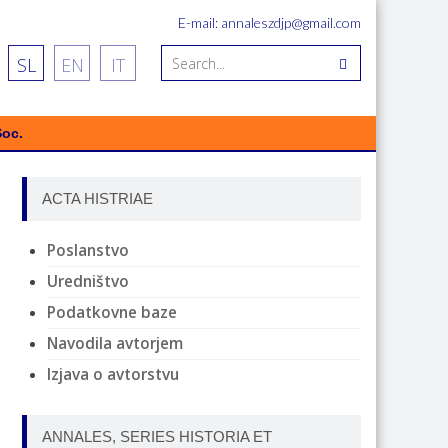
E-mail: annaleszdjp@gmail.com
SL
EN
IT
Soc.
ACTA HISTRIAE
Poslanstvo
Uredništvo
Podatkovne baze
Navodila avtorjem
Izjava o avtorstvu
ANNALES, SERIES HISTORIA ET