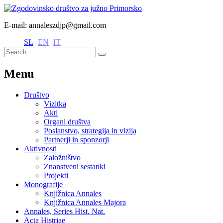
E-mail: annaleszdjp@gmail.com
SL
EN
IT
Menu
Društvo
Vizitka
Akti
Organi društva
Poslanstvo, strategija in vizija
Partnerji in sponzorji
Aktivnosti
Založništvo
Znanstveni sestanki
Projekti
Monografije
Knjižnica Annales
Knjižnica Annales Majora
Annales, Series Hist. Nat.
Acta Histriae