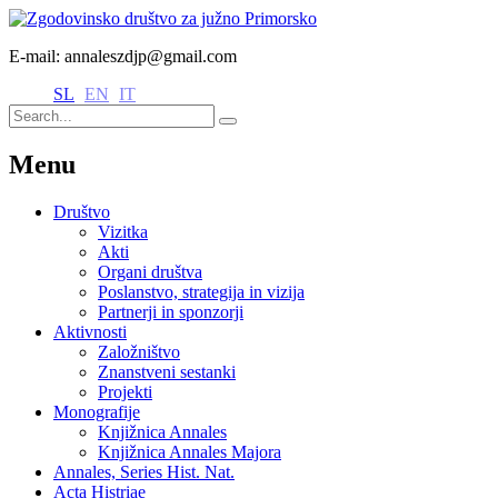
E-mail: annaleszdjp@gmail.com
SL
EN
IT
Menu
Društvo
Vizitka
Akti
Organi društva
Poslanstvo, strategija in vizija
Partnerji in sponzorji
Aktivnosti
Založništvo
Znanstveni sestanki
Projekti
Monografije
Knjižnica Annales
Knjižnica Annales Majora
Annales, Series Hist. Nat.
Acta Histriae