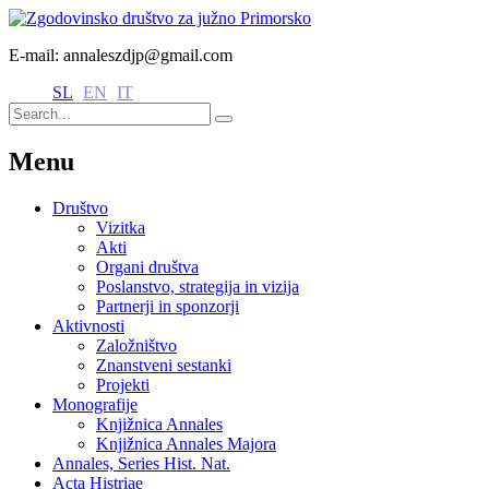
E-mail: annaleszdjp@gmail.com
SL
EN
IT
Menu
Društvo
Vizitka
Akti
Organi društva
Poslanstvo, strategija in vizija
Partnerji in sponzorji
Aktivnosti
Založništvo
Znanstveni sestanki
Projekti
Monografije
Knjižnica Annales
Knjižnica Annales Majora
Annales, Series Hist. Nat.
Acta Histriae