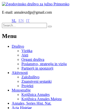
E-mail: annaleszdjp@gmail.com
SL
EN
IT
Menu
Društvo
Vizitka
Akti
Organi društva
Poslanstvo, strategija in vizija
Partnerji in sponzorji
Aktivnosti
Založništvo
Znanstveni sestanki
Projekti
Monografije
Knjižnica Annales
Knjižnica Annales Majora
Annales, Series Hist. Nat.
Acta Histriae