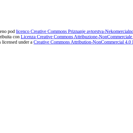
ljeno pod
licenco Creative Commons Priznanje avtorstva-Nekomercial
tribuita con
Licenza Creative Commons Attribuzione-NonCommerciale 4
s licensed under a
Creative Commons Attribution-NonCommercial 4.0 I