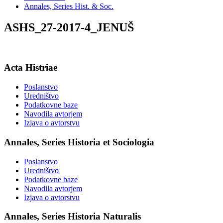
Annales, Series Hist. & Soc.
ASHS_27-2017-4_JENUŠ
Acta Histriae
Poslanstvo
Uredništvo
Podatkovne baze
Navodila avtorjem
Izjava o avtorstvu
Annales, Series Historia et Sociologia
Poslanstvo
Uredništvo
Podatkovne baze
Navodila avtorjem
Izjava o avtorstvu
Annales, Series Historia Naturalis