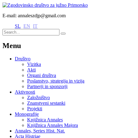
E-mail: annaleszdjp@gmail.com
SL
EN
IT
Menu
Društvo
Vizitka
Akti
Organi društva
Poslanstvo, strategija in vizija
Partnerji in sponzorji
Aktivnosti
Založništvo
Znanstveni sestanki
Projekti
Monografije
Knjižnica Annales
Knjižnica Annales Majora
Annales, Series Hist. Nat.
Acta Histriae