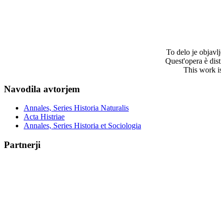
To delo je objav
Quest'opera è dis
This work i
Navodila avtorjem
Annales, Series Historia Naturalis
Acta Histriae
Annales, Series Historia et Sociologia
Partnerji