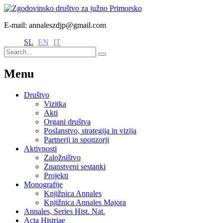
E-mail: annaleszdjp@gmail.com
SL
EN
IT
Menu
Društvo
Vizitka
Akti
Organi društva
Poslanstvo, strategija in vizija
Partnerji in sponzorji
Aktivnosti
Založništvo
Znanstveni sestanki
Projekti
Monografije
Knjižnica Annales
Knjižnica Annales Majora
Annales, Series Hist. Nat.
Acta Histriae