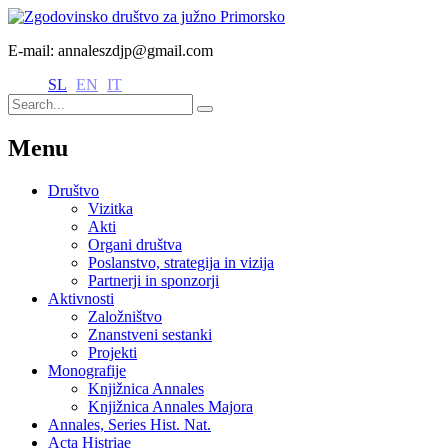
E-mail: annaleszdjp@gmail.com
SL
EN
IT
Menu
Društvo
Vizitka
Akti
Organi društva
Poslanstvo, strategija in vizija
Partnerji in sponzorji
Aktivnosti
Založništvo
Znanstveni sestanki
Projekti
Monografije
Knjižnica Annales
Knjižnica Annales Majora
Annales, Series Hist. Nat.
Acta Histriae