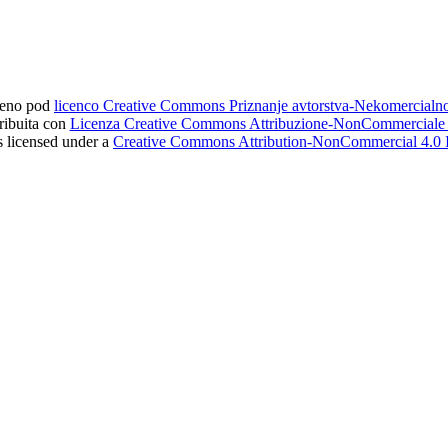
ljeno pod
licenco Creative Commons Priznanje avtorstva-Nekomercial
tribuita con
Licenza Creative Commons Attribuzione-NonCommerciale 4
s licensed under a
Creative Commons Attribution-NonCommercial 4.0 I