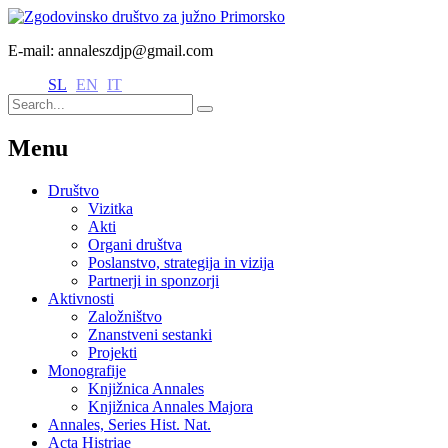
E-mail: annaleszdjp@gmail.com
SL
EN
IT
Menu
Društvo
Vizitka
Akti
Organi društva
Poslanstvo, strategija in vizija
Partnerji in sponzorji
Aktivnosti
Založništvo
Znanstveni sestanki
Projekti
Monografije
Knjižnica Annales
Knjižnica Annales Majora
Annales, Series Hist. Nat.
Acta Histriae