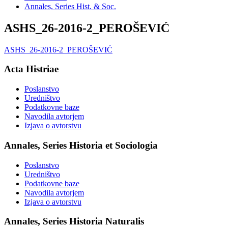
Annales, Series Hist. & Soc.
ASHS_26-2016-2_PEROŠEVIĆ
ASHS_26-2016-2_PEROŠEVIĆ
Acta Histriae
Poslanstvo
Uredništvo
Podatkovne baze
Navodila avtorjem
Izjava o avtorstvu
Annales, Series Historia et Sociologia
Poslanstvo
Uredništvo
Podatkovne baze
Navodila avtorjem
Izjava o avtorstvu
Annales, Series Historia Naturalis