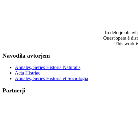
To delo je objav
Quest'opera è dis
This work i
Navodila avtorjem
Annales, Series Historia Naturalis
Acta Histriae
Annales, Series Historia et Sociologia
Partnerji