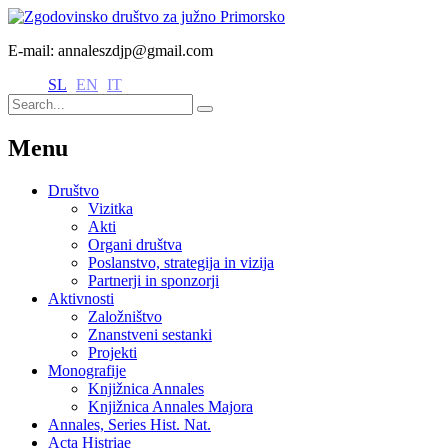
E-mail: annaleszdjp@gmail.com
SL
EN
IT
Menu
Društvo
Vizitka
Akti
Organi društva
Poslanstvo, strategija in vizija
Partnerji in sponzorji
Aktivnosti
Založništvo
Znanstveni sestanki
Projekti
Monografije
Knjižnica Annales
Knjižnica Annales Majora
Annales, Series Hist. Nat.
Acta Histriae