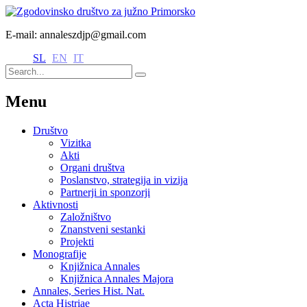
E-mail: annaleszdjp@gmail.com
SL
EN
IT
Menu
Društvo
Vizitka
Akti
Organi društva
Poslanstvo, strategija in vizija
Partnerji in sponzorji
Aktivnosti
Založništvo
Znanstveni sestanki
Projekti
Monografije
Knjižnica Annales
Knjižnica Annales Majora
Annales, Series Hist. Nat.
Acta Histriae