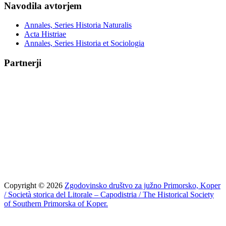
Navodila avtorjem
Annales, Series Historia Naturalis
Acta Histriae
Annales, Series Historia et Sociologia
Partnerji
Copyright © 2026
Zgodovinsko društvo za južno Primorsko, Koper
/ Società storica del Litorale – Capodistria / The Historical Society
of Southern Primorska of Koper.