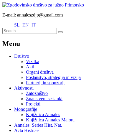
E-mail: annaleszdjp@gmail.com
SL
EN
IT
Menu
Društvo
Vizitka
Akti
Organi društva
Poslanstvo, strategija in vizija
Partnerji in sponzorji
Aktivnosti
Založništvo
Znanstveni sestanki
Projekti
Monografije
Knjižnica Annales
Knjižnica Annales Majora
Annales, Series Hist. Nat.
Acta Histriae