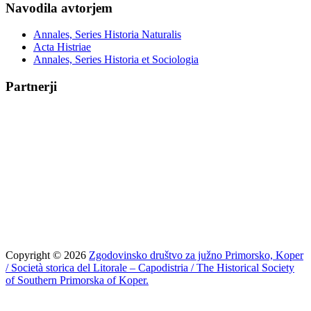
Navodila avtorjem
Annales, Series Historia Naturalis
Acta Histriae
Annales, Series Historia et Sociologia
Partnerji
Copyright © 2026
Zgodovinsko društvo za južno Primorsko, Koper
/ Società storica del Litorale – Capodistria / The Historical Society
of Southern Primorska of Koper.