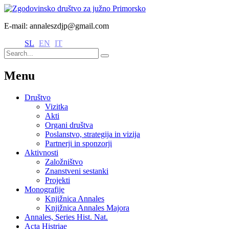
E-mail: annaleszdjp@gmail.com
SL
EN
IT
Menu
Društvo
Vizitka
Akti
Organi društva
Poslanstvo, strategija in vizija
Partnerji in sponzorji
Aktivnosti
Založništvo
Znanstveni sestanki
Projekti
Monografije
Knjižnica Annales
Knjižnica Annales Majora
Annales, Series Hist. Nat.
Acta Histriae