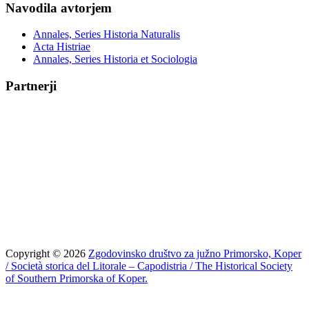
Navodila avtorjem
Annales, Series Historia Naturalis
Acta Histriae
Annales, Series Historia et Sociologia
Partnerji
Copyright © 2026
Zgodovinsko društvo za južno Primorsko, Koper
/ Società storica del Litorale – Capodistria / The Historical Society
of Southern Primorska of Koper.