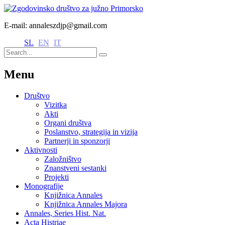
E-mail: annaleszdjp@gmail.com
SL
EN
IT
Menu
Društvo
Vizitka
Akti
Organi društva
Poslanstvo, strategija in vizija
Partnerji in sponzorji
Aktivnosti
Založništvo
Znanstveni sestanki
Projekti
Monografije
Knjižnica Annales
Knjižnica Annales Majora
Annales, Series Hist. Nat.
Acta Histriae