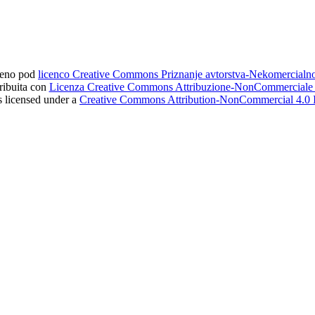
ljeno pod
licenco Creative Commons Priznanje avtorstva-Nekomercial
tribuita con
Licenza Creative Commons Attribuzione-NonCommerciale 4
s licensed under a
Creative Commons Attribution-NonCommercial 4.0 I