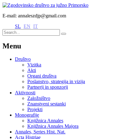
E-mail: annaleszdjp@gmail.com
SL
EN
IT
Menu
Društvo
Vizitka
Akti
Organi društva
Poslanstvo, strategija in vizija
Partnerji in sponzorji
Aktivnosti
Založništvo
Znanstveni sestanki
Projekti
Monografije
Knjižnica Annales
Knjižnica Annales Majora
Annales, Series Hist. Nat.
Acta Histriae