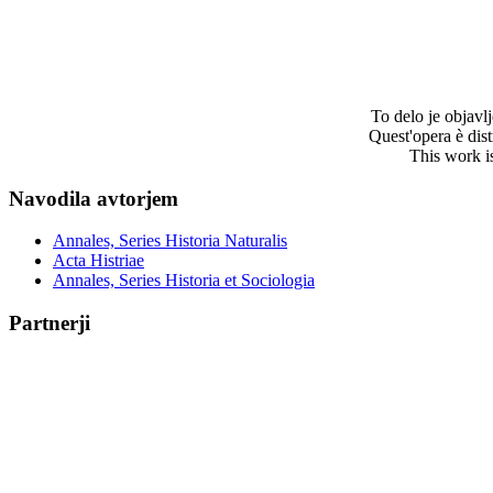
To delo je objav
Quest'opera è dis
This work i
Navodila avtorjem
Annales, Series Historia Naturalis
Acta Histriae
Annales, Series Historia et Sociologia
Partnerji