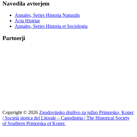
Navodila avtorjem
Annales, Series Historia Naturalis
Acta Histriae
Annales, Series Historia et Sociologia
Partnerji
Copyright © 2026
Zgodovinsko društvo za južno Primorsko, Koper
/ Società storica del Litorale – Capodistria / The Historical Society
of Southern Primorska of Koper.