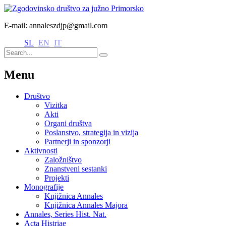
E-mail: annaleszdjp@gmail.com
SL
EN
IT
Menu
Društvo
Vizitka
Akti
Organi društva
Poslanstvo, strategija in vizija
Partnerji in sponzorji
Aktivnosti
Založništvo
Znanstveni sestanki
Projekti
Monografije
Knjižnica Annales
Knjižnica Annales Majora
Annales, Series Hist. Nat.
Acta Histriae