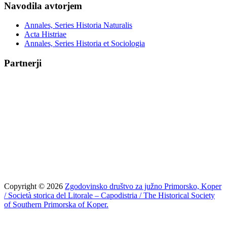
Navodila avtorjem
Annales, Series Historia Naturalis
Acta Histriae
Annales, Series Historia et Sociologia
Partnerji
Copyright © 2026
Zgodovinsko društvo za južno Primorsko, Koper
/ Società storica del Litorale – Capodistria / The Historical Society
of Southern Primorska of Koper.