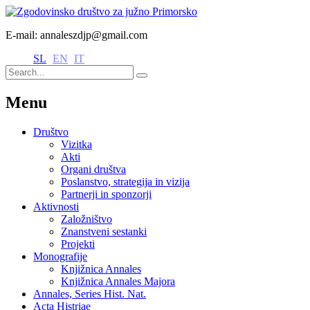
E-mail: annaleszdjp@gmail.com
SL
EN
IT
Menu
Društvo
Vizitka
Akti
Organi društva
Poslanstvo, strategija in vizija
Partnerji in sponzorji
Aktivnosti
Založništvo
Znanstveni sestanki
Projekti
Monografije
Knjižnica Annales
Knjižnica Annales Majora
Annales, Series Hist. Nat.
Acta Histriae