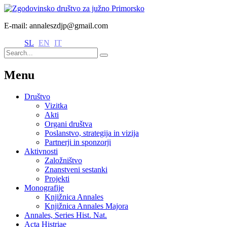
E-mail: annaleszdjp@gmail.com
SL
EN
IT
Menu
Društvo
Vizitka
Akti
Organi društva
Poslanstvo, strategija in vizija
Partnerji in sponzorji
Aktivnosti
Založništvo
Znanstveni sestanki
Projekti
Monografije
Knjižnica Annales
Knjižnica Annales Majora
Annales, Series Hist. Nat.
Acta Histriae