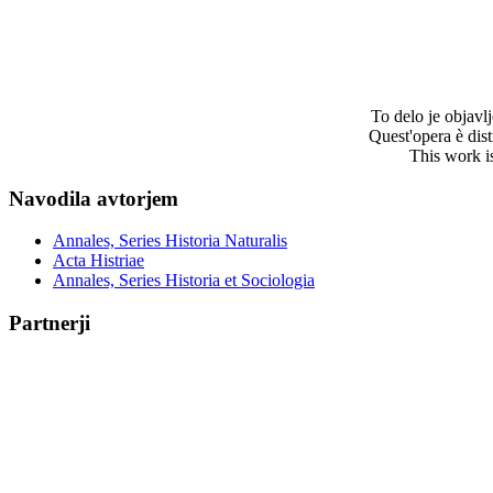
To delo je objav
Quest'opera è dis
This work i
Navodila avtorjem
Annales, Series Historia Naturalis
Acta Histriae
Annales, Series Historia et Sociologia
Partnerji