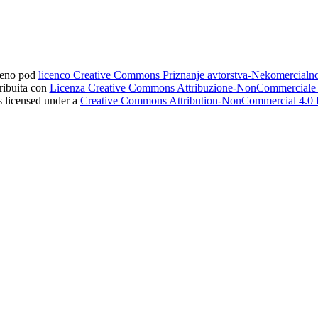
ljeno pod
licenco Creative Commons Priznanje avtorstva-Nekomercial
tribuita con
Licenza Creative Commons Attribuzione-NonCommerciale 4
s licensed under a
Creative Commons Attribution-NonCommercial 4.0 I