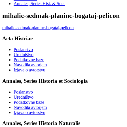
Annales, Series Hist. & Soc.
mihalic-sedmak-planinc-bogataj-pelicon
mihalic-sedmak-planinc-bogataj-pelicon
Acta Histriae
Poslanstvo
Uredništvo
Podatkovne baze
Navodila avtorjem
Izjava o avtorstvu
Annales, Series Historia et Sociologia
Poslanstvo
Uredništvo
Podatkovne baze
Navodila avtorjem
Izjava o avtorstvu
Annales, Series Historia Naturalis