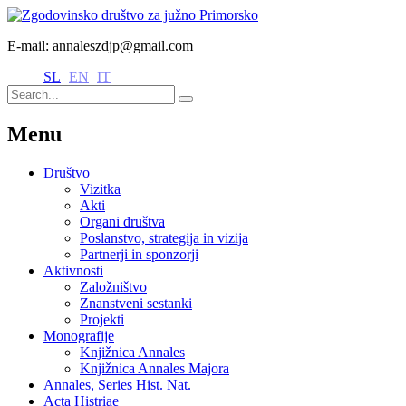
E-mail: annaleszdjp@gmail.com
SL
EN
IT
Menu
Društvo
Vizitka
Akti
Organi društva
Poslanstvo, strategija in vizija
Partnerji in sponzorji
Aktivnosti
Založništvo
Znanstveni sestanki
Projekti
Monografije
Knjižnica Annales
Knjižnica Annales Majora
Annales, Series Hist. Nat.
Acta Histriae