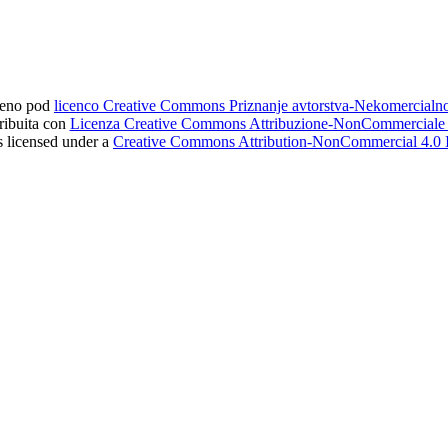
ljeno pod
licenco Creative Commons Priznanje avtorstva-Nekomercial
tribuita con
Licenza Creative Commons Attribuzione-NonCommerciale 4
s licensed under a
Creative Commons Attribution-NonCommercial 4.0 I