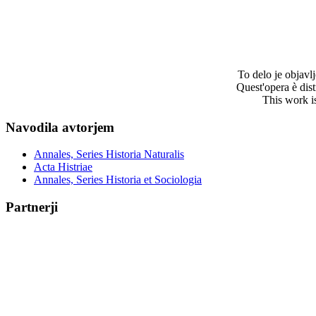
To delo je objav
Quest'opera è dis
This work i
Navodila avtorjem
Annales, Series Historia Naturalis
Acta Histriae
Annales, Series Historia et Sociologia
Partnerji