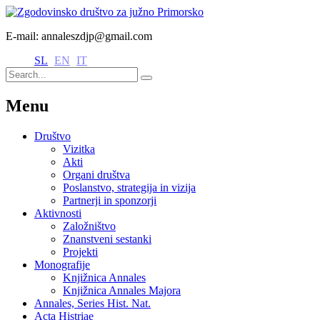
E-mail: annaleszdjp@gmail.com
SL
EN
IT
Menu
Društvo
Vizitka
Akti
Organi društva
Poslanstvo, strategija in vizija
Partnerji in sponzorji
Aktivnosti
Založništvo
Znanstveni sestanki
Projekti
Monografije
Knjižnica Annales
Knjižnica Annales Majora
Annales, Series Hist. Nat.
Acta Histriae