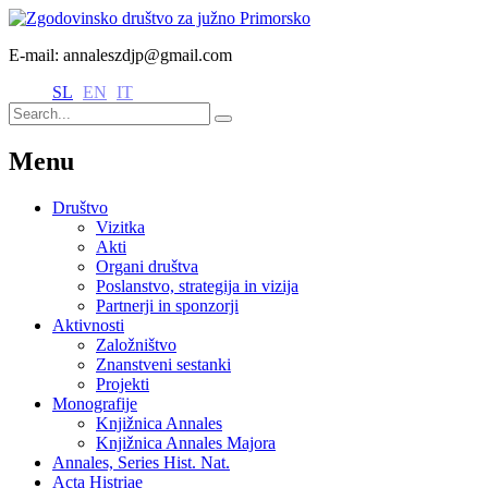
E-mail: annaleszdjp@gmail.com
SL
EN
IT
Menu
Društvo
Vizitka
Akti
Organi društva
Poslanstvo, strategija in vizija
Partnerji in sponzorji
Aktivnosti
Založništvo
Znanstveni sestanki
Projekti
Monografije
Knjižnica Annales
Knjižnica Annales Majora
Annales, Series Hist. Nat.
Acta Histriae