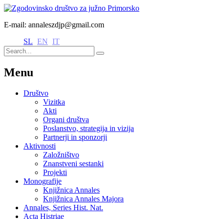
E-mail: annaleszdjp@gmail.com
SL
EN
IT
Menu
Društvo
Vizitka
Akti
Organi društva
Poslanstvo, strategija in vizija
Partnerji in sponzorji
Aktivnosti
Založništvo
Znanstveni sestanki
Projekti
Monografije
Knjižnica Annales
Knjižnica Annales Majora
Annales, Series Hist. Nat.
Acta Histriae