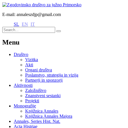
E-mail: annaleszdjp@gmail.com
SL
EN
IT
Menu
Društvo
Vizitka
Akti
Organi društva
Poslanstvo, strategija in vizija
Partnerji in sponzorji
Aktivnosti
Založništvo
Znanstveni sestanki
Projekti
Monografije
Knjižnica Annales
Knjižnica Annales Majora
Annales, Series Hist. Nat.
Acta Histriae