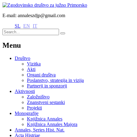
E-mail: annaleszdjp@gmail.com
SL
EN
IT
Menu
Društvo
Vizitka
Akti
Organi društva
Poslanstvo, strategija in vizija
Partnerji in sponzorji
Aktivnosti
Založništvo
Znanstveni sestanki
Projekti
Monografije
Knjižnica Annales
Knjižnica Annales Majora
Annales, Series Hist. Nat.
Acta Histriae