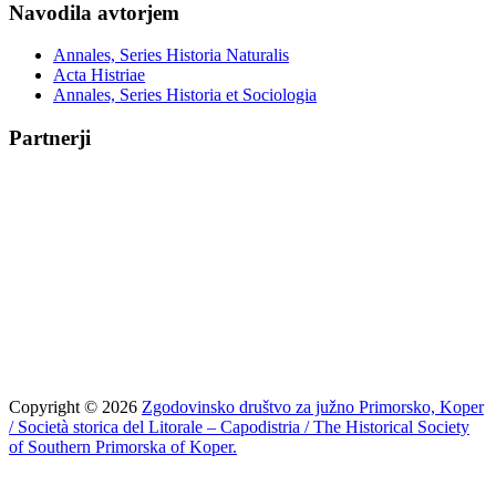
Navodila avtorjem
Annales, Series Historia Naturalis
Acta Histriae
Annales, Series Historia et Sociologia
Partnerji
Copyright © 2026
Zgodovinsko društvo za južno Primorsko, Koper
/ Società storica del Litorale – Capodistria / The Historical Society
of Southern Primorska of Koper.