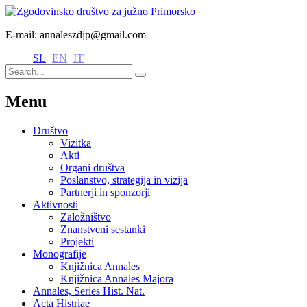
E-mail: annaleszdjp@gmail.com
SL
EN
IT
Menu
Društvo
Vizitka
Akti
Organi društva
Poslanstvo, strategija in vizija
Partnerji in sponzorji
Aktivnosti
Založništvo
Znanstveni sestanki
Projekti
Monografije
Knjižnica Annales
Knjižnica Annales Majora
Annales, Series Hist. Nat.
Acta Histriae