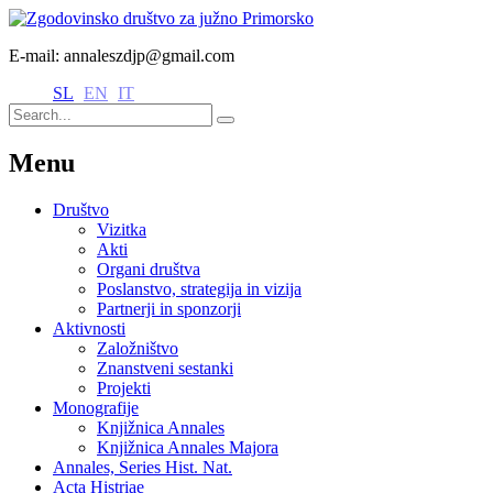
E-mail: annaleszdjp@gmail.com
SL
EN
IT
Menu
Društvo
Vizitka
Akti
Organi društva
Poslanstvo, strategija in vizija
Partnerji in sponzorji
Aktivnosti
Založništvo
Znanstveni sestanki
Projekti
Monografije
Knjižnica Annales
Knjižnica Annales Majora
Annales, Series Hist. Nat.
Acta Histriae