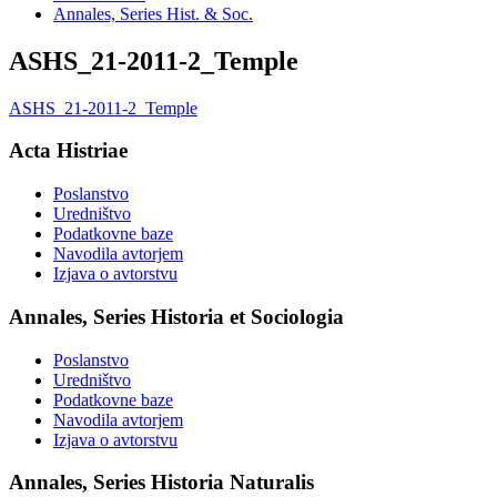
Annales, Series Hist. & Soc.
ASHS_21-2011-2_Temple
ASHS_21-2011-2_Temple
Acta Histriae
Poslanstvo
Uredništvo
Podatkovne baze
Navodila avtorjem
Izjava o avtorstvu
Annales, Series Historia et Sociologia
Poslanstvo
Uredništvo
Podatkovne baze
Navodila avtorjem
Izjava o avtorstvu
Annales, Series Historia Naturalis