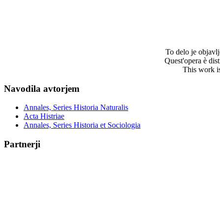
To delo je objav
Quest'opera è dis
This work i
Navodila avtorjem
Annales, Series Historia Naturalis
Acta Histriae
Annales, Series Historia et Sociologia
Partnerji