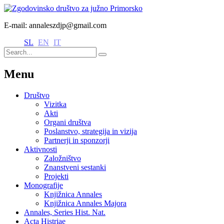
E-mail: annaleszdjp@gmail.com
SL
EN
IT
Menu
Društvo
Vizitka
Akti
Organi društva
Poslanstvo, strategija in vizija
Partnerji in sponzorji
Aktivnosti
Založništvo
Znanstveni sestanki
Projekti
Monografije
Knjižnica Annales
Knjižnica Annales Majora
Annales, Series Hist. Nat.
Acta Histriae