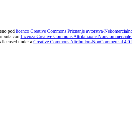
ljeno pod
licenco Creative Commons Priznanje avtorstva-Nekomercial
tribuita con
Licenza Creative Commons Attribuzione-NonCommerciale 4
s licensed under a
Creative Commons Attribution-NonCommercial 4.0 I