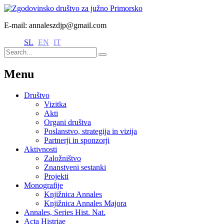
E-mail: annaleszdjp@gmail.com
SL
EN
IT
Menu
Društvo
Vizitka
Akti
Organi društva
Poslanstvo, strategija in vizija
Partnerji in sponzorji
Aktivnosti
Založništvo
Znanstveni sestanki
Projekti
Monografije
Knjižnica Annales
Knjižnica Annales Majora
Annales, Series Hist. Nat.
Acta Histriae