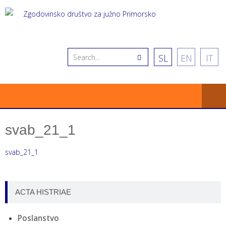
SL
EN
IT
svab_21_1
svab_21_1
ACTA HISTRIAE
Poslanstvo