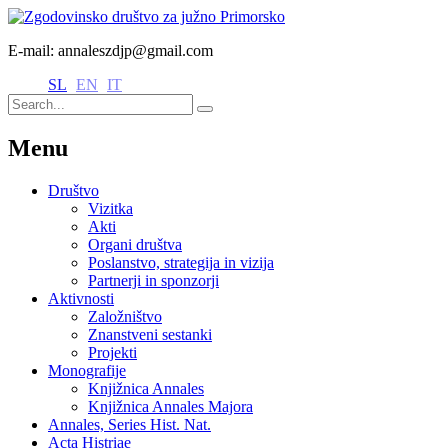
E-mail: annaleszdjp@gmail.com
SL
EN
IT
Menu
Društvo
Vizitka
Akti
Organi društva
Poslanstvo, strategija in vizija
Partnerji in sponzorji
Aktivnosti
Založništvo
Znanstveni sestanki
Projekti
Monografije
Knjižnica Annales
Knjižnica Annales Majora
Annales, Series Hist. Nat.
Acta Histriae