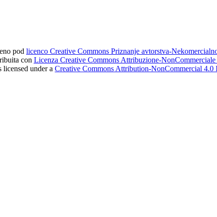
ljeno pod
licenco Creative Commons Priznanje avtorstva-Nekomercial
tribuita con
Licenza Creative Commons Attribuzione-NonCommerciale 4
s licensed under a
Creative Commons Attribution-NonCommercial 4.0 I