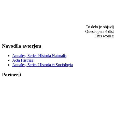
To delo je objav
Quest'opera è dis
This work i
Navodila avtorjem
Annales, Series Historia Naturalis
Acta Histriae
Annales, Series Historia et Sociologia
Partnerji