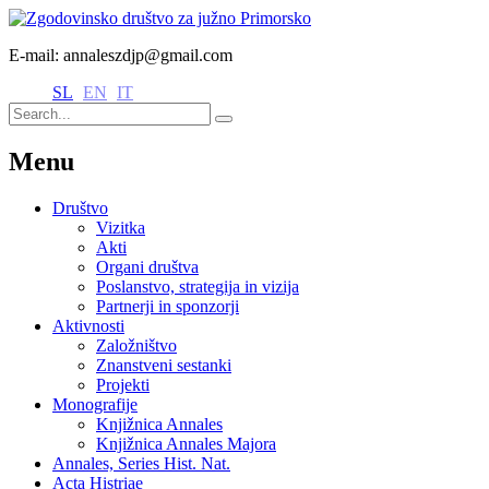
E-mail: annaleszdjp@gmail.com
SL
EN
IT
Menu
Društvo
Vizitka
Akti
Organi društva
Poslanstvo, strategija in vizija
Partnerji in sponzorji
Aktivnosti
Založništvo
Znanstveni sestanki
Projekti
Monografije
Knjižnica Annales
Knjižnica Annales Majora
Annales, Series Hist. Nat.
Acta Histriae