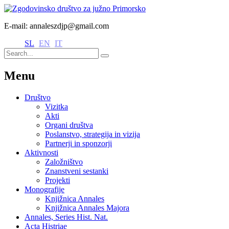
E-mail: annaleszdjp@gmail.com
SL
EN
IT
Menu
Društvo
Vizitka
Akti
Organi društva
Poslanstvo, strategija in vizija
Partnerji in sponzorji
Aktivnosti
Založništvo
Znanstveni sestanki
Projekti
Monografije
Knjižnica Annales
Knjižnica Annales Majora
Annales, Series Hist. Nat.
Acta Histriae