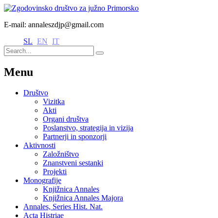
E-mail: annaleszdjp@gmail.com
SL
EN
IT
Menu
Društvo
Vizitka
Akti
Organi društva
Poslanstvo, strategija in vizija
Partnerji in sponzorji
Aktivnosti
Založništvo
Znanstveni sestanki
Projekti
Monografije
Knjižnica Annales
Knjižnica Annales Majora
Annales, Series Hist. Nat.
Acta Histriae