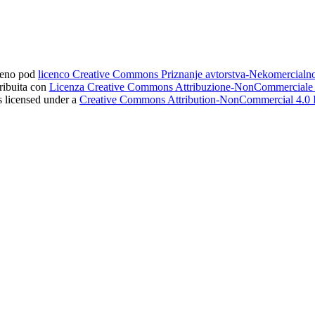
ljeno pod
licenco Creative Commons Priznanje avtorstva-Nekomercial
tribuita con
Licenza Creative Commons Attribuzione-NonCommerciale 4
s licensed under a
Creative Commons Attribution-NonCommercial 4.0 I