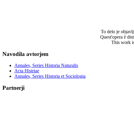
To delo je objav
Quest'opera è dis
This work i
Navodila avtorjem
Annales, Series Historia Naturalis
Acta Histriae
Annales, Series Historia et Sociologia
Partnerji