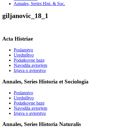
Annales, Series Hist. & Soc.
giljanovic_18_1
Acta Histriae
Poslanstvo
Uredništvo
Podatkovne baze
Navodila avtorjem
Izjava o avtorstvu
Annales, Series Historia et Sociologia
Poslanstvo
Uredništvo
Podatkovne baze
Navodila avtorjem
Izjava o avtorstvu
Annales, Series Historia Naturalis