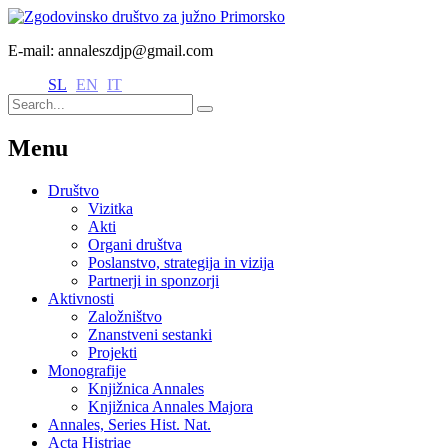
E-mail: annaleszdjp@gmail.com
SL
EN
IT
Menu
Društvo
Vizitka
Akti
Organi društva
Poslanstvo, strategija in vizija
Partnerji in sponzorji
Aktivnosti
Založništvo
Znanstveni sestanki
Projekti
Monografije
Knjižnica Annales
Knjižnica Annales Majora
Annales, Series Hist. Nat.
Acta Histriae