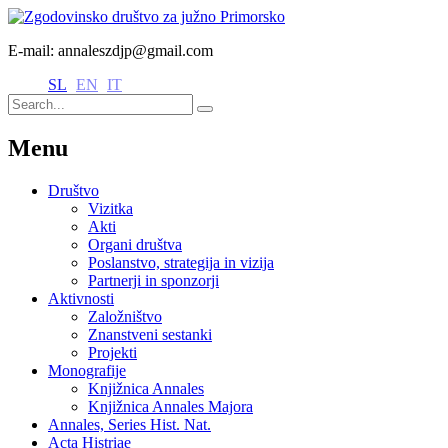
E-mail: annaleszdjp@gmail.com
SL
EN
IT
Menu
Društvo
Vizitka
Akti
Organi društva
Poslanstvo, strategija in vizija
Partnerji in sponzorji
Aktivnosti
Založništvo
Znanstveni sestanki
Projekti
Monografije
Knjižnica Annales
Knjižnica Annales Majora
Annales, Series Hist. Nat.
Acta Histriae