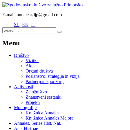
E-mail: annaleszdjp@gmail.com
SL
EN
IT
Menu
Društvo
Vizitka
Akti
Organi društva
Poslanstvo, strategija in vizija
Partnerji in sponzorji
Aktivnosti
Založništvo
Znanstveni sestanki
Projekti
Monografije
Knjižnica Annales
Knjižnica Annales Majora
Annales, Series Hist. Nat.
Acta Histriae