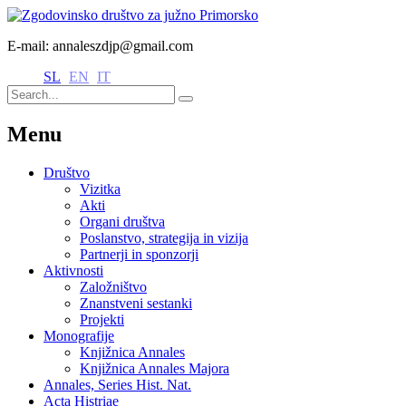
E-mail: annaleszdjp@gmail.com
SL
EN
IT
Menu
Društvo
Vizitka
Akti
Organi društva
Poslanstvo, strategija in vizija
Partnerji in sponzorji
Aktivnosti
Založništvo
Znanstveni sestanki
Projekti
Monografije
Knjižnica Annales
Knjižnica Annales Majora
Annales, Series Hist. Nat.
Acta Histriae