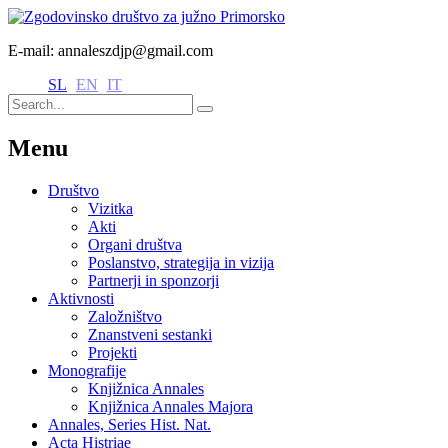
E-mail: annaleszdjp@gmail.com
SL
EN
IT
Menu
Društvo
Vizitka
Akti
Organi društva
Poslanstvo, strategija in vizija
Partnerji in sponzorji
Aktivnosti
Založništvo
Znanstveni sestanki
Projekti
Monografije
Knjižnica Annales
Knjižnica Annales Majora
Annales, Series Hist. Nat.
Acta Histriae