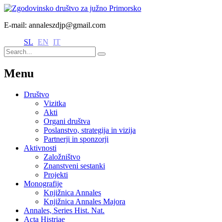
E-mail: annaleszdjp@gmail.com
SL
EN
IT
Menu
Društvo
Vizitka
Akti
Organi društva
Poslanstvo, strategija in vizija
Partnerji in sponzorji
Aktivnosti
Založništvo
Znanstveni sestanki
Projekti
Monografije
Knjižnica Annales
Knjižnica Annales Majora
Annales, Series Hist. Nat.
Acta Histriae