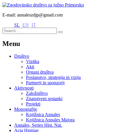
E-mail: annaleszdjp@gmail.com
SL
EN
IT
Menu
Društvo
Vizitka
Akti
Organi društva
Poslanstvo, strategija in vizija
Partnerji in sponzorji
Aktivnosti
Založništvo
Znanstveni sestanki
Projekti
Monografije
Knjižnica Annales
Knjižnica Annales Majora
Annales, Series Hist. Nat.
Acta Histriae