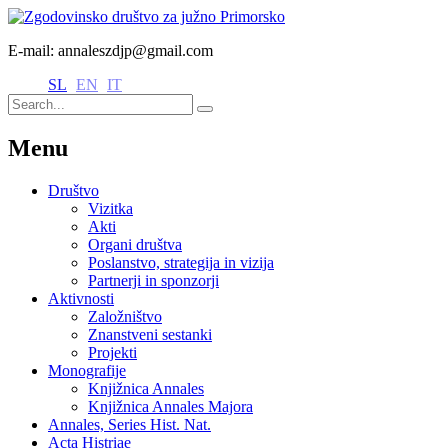
E-mail: annaleszdjp@gmail.com
SL
EN
IT
Menu
Društvo
Vizitka
Akti
Organi društva
Poslanstvo, strategija in vizija
Partnerji in sponzorji
Aktivnosti
Založništvo
Znanstveni sestanki
Projekti
Monografije
Knjižnica Annales
Knjižnica Annales Majora
Annales, Series Hist. Nat.
Acta Histriae