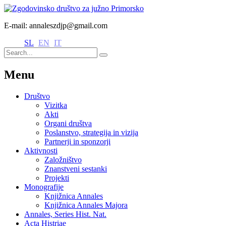
E-mail: annaleszdjp@gmail.com
SL
EN
IT
Menu
Društvo
Vizitka
Akti
Organi društva
Poslanstvo, strategija in vizija
Partnerji in sponzorji
Aktivnosti
Založništvo
Znanstveni sestanki
Projekti
Monografije
Knjižnica Annales
Knjižnica Annales Majora
Annales, Series Hist. Nat.
Acta Histriae