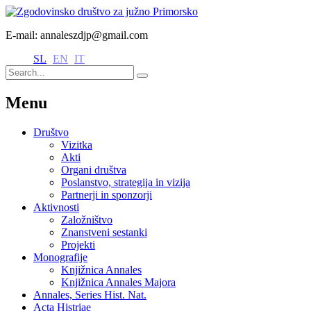
E-mail: annaleszdjp@gmail.com
SL
EN
IT
Menu
Društvo
Vizitka
Akti
Organi društva
Poslanstvo, strategija in vizija
Partnerji in sponzorji
Aktivnosti
Založništvo
Znanstveni sestanki
Projekti
Monografije
Knjižnica Annales
Knjižnica Annales Majora
Annales, Series Hist. Nat.
Acta Histriae