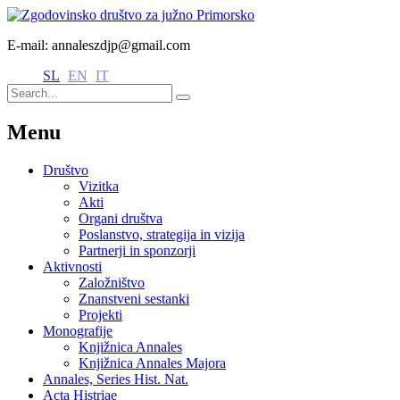
E-mail: annaleszdjp@gmail.com
SL
EN
IT
Menu
Društvo
Vizitka
Akti
Organi društva
Poslanstvo, strategija in vizija
Partnerji in sponzorji
Aktivnosti
Založništvo
Znanstveni sestanki
Projekti
Monografije
Knjižnica Annales
Knjižnica Annales Majora
Annales, Series Hist. Nat.
Acta Histriae