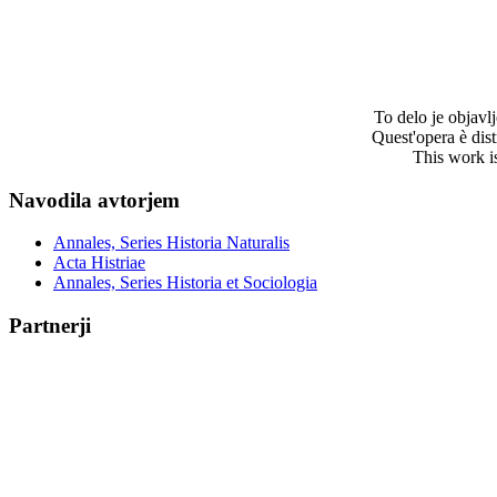
To delo je objav
Quest'opera è dis
This work i
Navodila avtorjem
Annales, Series Historia Naturalis
Acta Histriae
Annales, Series Historia et Sociologia
Partnerji