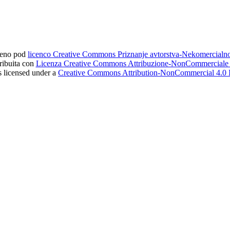
ljeno pod
licenco Creative Commons Priznanje avtorstva-Nekomercial
tribuita con
Licenza Creative Commons Attribuzione-NonCommerciale 4
s licensed under a
Creative Commons Attribution-NonCommercial 4.0 I