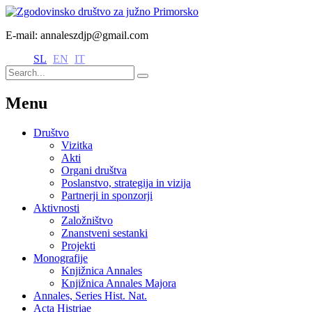
E-mail: annaleszdjp@gmail.com
SL
EN
IT
Menu
Društvo
Vizitka
Akti
Organi društva
Poslanstvo, strategija in vizija
Partnerji in sponzorji
Aktivnosti
Založništvo
Znanstveni sestanki
Projekti
Monografije
Knjižnica Annales
Knjižnica Annales Majora
Annales, Series Hist. Nat.
Acta Histriae