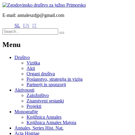
E-mail: annaleszdjp@gmail.com
SL
EN
IT
Menu
Društvo
Vizitka
Akti
Organi društva
Poslanstvo, strategija in vizija
Partnerji in sponzorji
Aktivnosti
Založništvo
Znanstveni sestanki
Projekti
Monografije
Knjižnica Annales
Knjižnica Annales Majora
Annales, Series Hist. Nat.
Acta Histriae