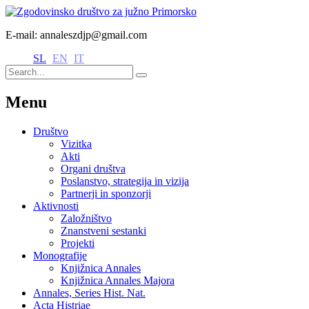
E-mail: annaleszdjp@gmail.com
SL
EN
IT
Menu
Društvo
Vizitka
Akti
Organi društva
Poslanstvo, strategija in vizija
Partnerji in sponzorji
Aktivnosti
Založništvo
Znanstveni sestanki
Projekti
Monografije
Knjižnica Annales
Knjižnica Annales Majora
Annales, Series Hist. Nat.
Acta Histriae