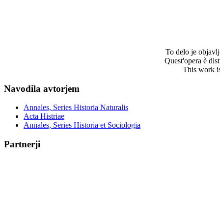
To delo je objav
Quest'opera è dis
This work i
Navodila avtorjem
Annales, Series Historia Naturalis
Acta Histriae
Annales, Series Historia et Sociologia
Partnerji