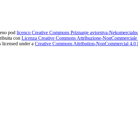
ljeno pod
licenco Creative Commons Priznanje avtorstva-Nekomercial
tribuita con
Licenza Creative Commons Attribuzione-NonCommerciale 4
s licensed under a
Creative Commons Attribution-NonCommercial 4.0 I