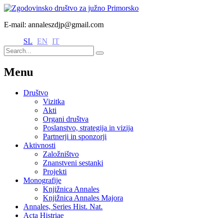
E-mail: annaleszdjp@gmail.com
SL
EN
IT
Menu
Društvo
Vizitka
Akti
Organi društva
Poslanstvo, strategija in vizija
Partnerji in sponzorji
Aktivnosti
Založništvo
Znanstveni sestanki
Projekti
Monografije
Knjižnica Annales
Knjižnica Annales Majora
Annales, Series Hist. Nat.
Acta Histriae